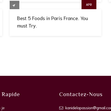
APR
Best 5 Foods in Paris France. You
must Try.
 Rapide
Contactez-Nous
-je
kanidelapassion@gmail.c