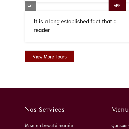
APR
It is a long established fact that a
reader.
View More Tours
Nos Services
Menu
Mise en beauté mariée
Qui suis