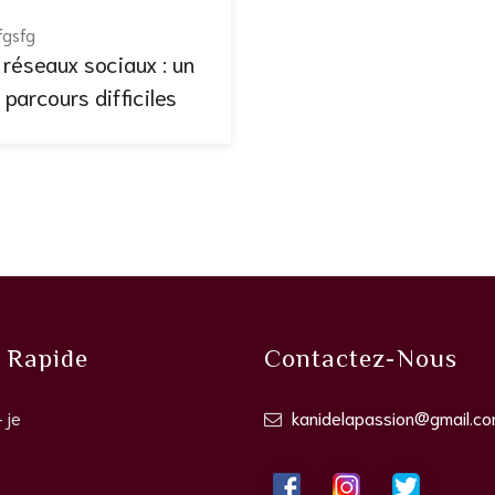
fgsfg
 réseaux sociaux : un
 parcours difficiles
 Rapide
Contactez-Nous
-je
kanidelapassion@gmail.c