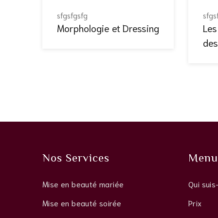
sfgsfgsfg
sfgs
Morphologie et Dressing
Les
des
Nos Services
Menu
Mise en beauté mariée
Qui suis
Mise en beauté soirée
Prix