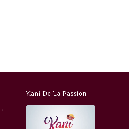
Kani De La Passion
om