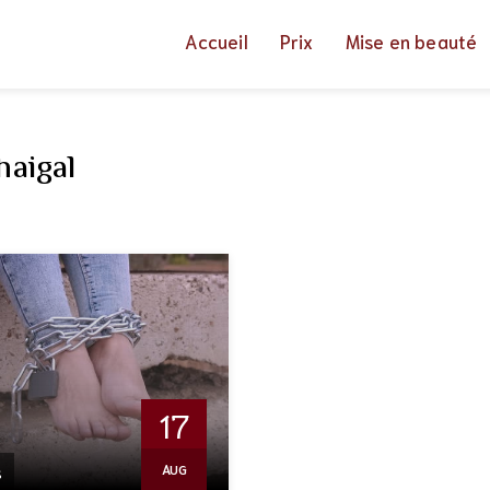
Accueil
Prix
Mise en beauté
haigal
17
s
AUG